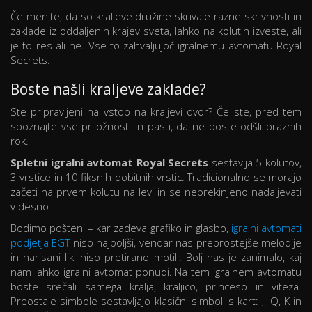
Če menite, da so kraljeve družine skrivale razne skrivnosti in
zaklade iz oddaljenih krajev sveta, lahko na kolutih izveste, ali
je to res ali ne. Vse to zahvaljujoč igralnemu avtomatu Royal
Secrets.
Boste našli kraljeve zaklade?
Ste pripravljeni na vstop na kraljevi dvor? Če ste, pred tem
spoznajte vse priložnosti in pasti, da ne boste odšli praznih
rok.
Spletni igralni avtomat Royal Secrets
sestavlja 5 kolutov,
3 vrstice in 10 fiksnih dobitnih vrstic. Tradicionalno se morajo
začeti na prvem kolutu na levi in se neprekinjeno nadaljevati
v desno.
Bodimo pošteni – kar zadeva grafiko in glasbo,
igralni avtomati
podjetja EGT
niso najboljši, vendar nas preprostejše melodije
in narisani liki niso pretirano motili. Bolj nas je zanimalo, kaj
nam lahko igralni avtomat ponudi. Na tem igralnem avtomatu
boste srečali samega kralja, kraljico, princeso in viteza.
Preostale simbole sestavljajo klasični simboli s kart: J, Q, K in