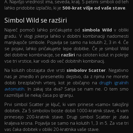
A. Najvišjo vrednost ima, seveda, kralj. S petimi simboli od teh
lahko pridobite izplačilo, ki je
500-krat višje od vaše stave
.
Simbol Wild se razširi
Največ pomoči lahko pričakujete od
simbola Wild
v obliki
gradu. V vlogi jokerja lahko v dobitni kombinaciji nadomesti
manjkajoče simbole. Pojavlja se samo na kolutih 2, 3 in 4. Če
se pojavi, lahko pričakujete lepe dobitke. Če je simbol Wild
del dobitne kombinacije, se
razširi
na celoten kolut in pokrije
vse tri vrstice, kar vodi do več dobitnih kombinacij.
Na kolutih obstajata dve vrsti
simbolov Scatter
. Negativno
nas je zmedlo in presenetilo dejstvo, da z njima ne morete
dobiti brezplačnih vrtenj, kot je običajno na
drugih igralnih
avtomatih
. In zakaj sta dva? Sanja se nam ne. O tem smo
razmišljali še nekaj časa po igranju.
Prvi simbol Scatter je ključ, ki vam prinese »samo« takojšnji
dobitek. Za 5 simbolov boste dobili 1000-kratnik stave, 4 vam
prinesejo 200-kratnik stave. Drugi simbol Scatter je zlata
kraljeva krona. Pojavlja se samo na kolutih 1, 3 in 5. Za vse tri
vas čaka dobitek v obliki 20-kratnika vaše stave.