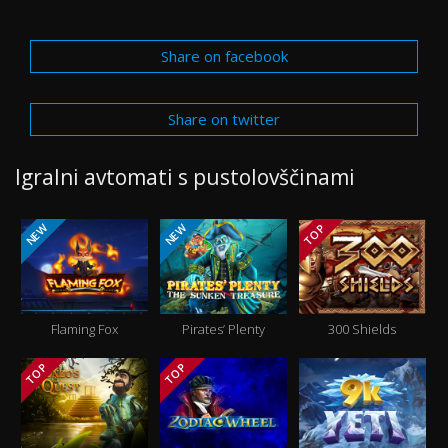
Share on facebook
Share on twitter
Igralni avtomati s pustolovščinami
NEW
NEW
TOP
Flaming Fox
Pirates’ Plenty
300 Shields
TOP
TOP