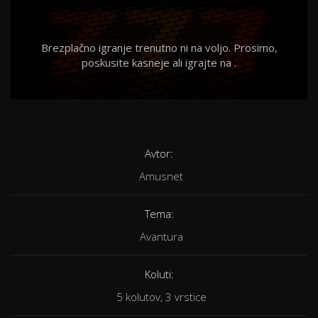
Brezplačno igranje trenutno ni na voljo. Prosimo,
poskusite kasneje ali igrajte na
.
Avtor:
Amusnet
Tema:
Avantura
Koluti:
5 kolutov, 3 vrstice