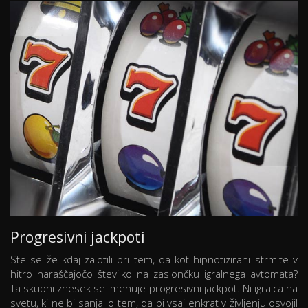
Progresivni jackpoti
Ste se že kdaj zalotili pri tem, da kot hipnotizirani strmite v
hitro naraščajočo številko na zaslončku igralnega avtomata?
Ta skupni znesek se imenuje progresivni jackpot. Ni igralca na
svetu, ki ne bi sanjal o tem, da bi vsaj enkrat v življenju osvojil