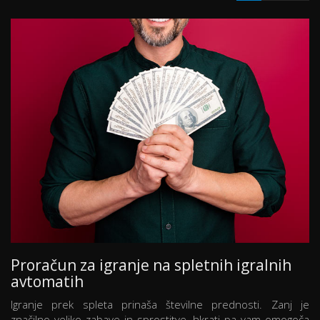
Proračun za igranje na spletnih igralnih
avtomatih
Igranje prek spleta prinaša številne prednosti. Zanj je
značilno veliko zabave in sprostitve, hkrati pa vam omogoča