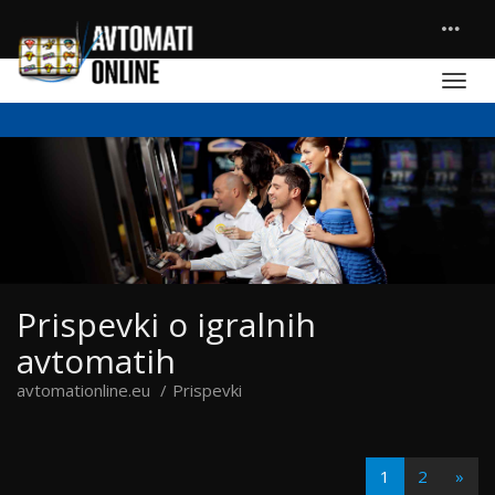
Prispevki o igralnih
avtomatih
avtomationline.eu
Prispevki
1
2
»