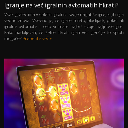
Igranje na več igralnih avtomatih hkrati?
Vsak igralec ima v spletni igralnici svoje najljubše igre, ki jih igra
vedno znova. Vseeno je, če igrate ruleto, blackjack, poker ali
igralne avtomate – celo vi imate najbrž svoje najljubše igre.
Kako nadaljevati, če želite hkrati igrati več iger? Je to sploh
mogoče?
Preberite več »