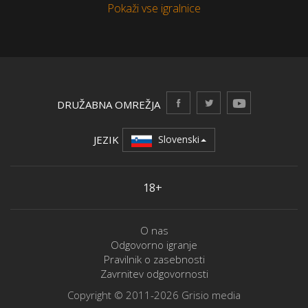
Pokaži vse igralnice
DRUŽABNA OMREŽJA
JEZIK
Slovenski
18+
O nas
Odgovorno igranje
Pravilnik o zasebnosti
Zavrnitev odgovornosti
Copyright © 2011-2026 Grisio media