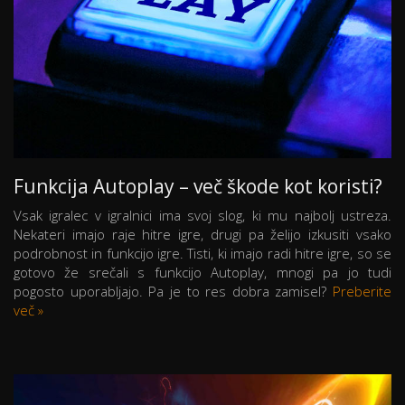
Funkcija Autoplay – več škode kot koristi?
Vsak igralec v igralnici ima svoj slog, ki mu najbolj ustreza.
Nekateri imajo raje hitre igre, drugi pa želijo izkusiti vsako
podrobnost in funkcijo igre. Tisti, ki imajo radi hitre igre, so se
gotovo že srečali s funkcijo Autoplay, mnogi pa jo tudi
pogosto uporabljajo. Pa je to res dobra zamisel?
Preberite
več »