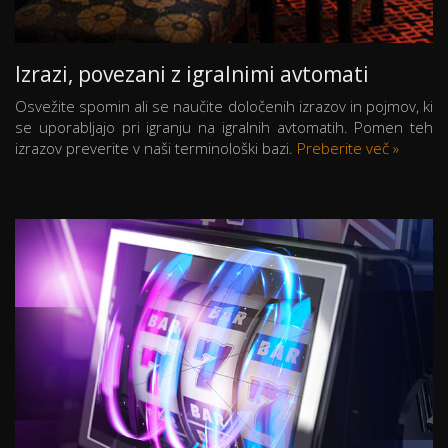
Izrazi, povezani z igralnimi avtomati
Osvežite spomin ali se naučite določenih izrazov in pojmov, ki
se uporabljajo pri igranju na igralnih avtomatih. Pomen teh
izrazov preverite v naši terminološki bazi.
Preberite več »