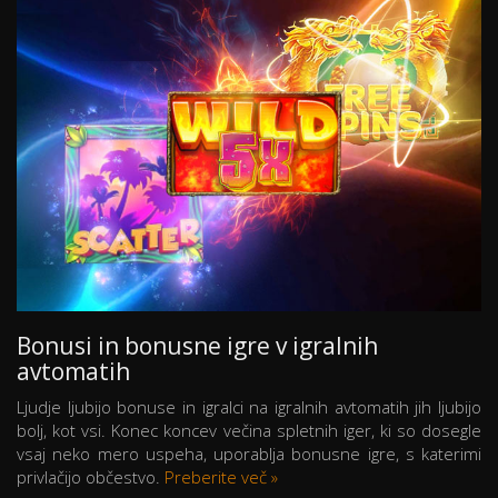
Bonusi in bonusne igre v igralnih
avtomatih
Ljudje ljubijo bonuse in igralci na igralnih avtomatih jih ljubijo
bolj, kot vsi. Konec koncev večina spletnih iger, ki so dosegle
vsaj neko mero uspeha, uporablja bonusne igre, s katerimi
privlačijo občestvo.
Preberite več »