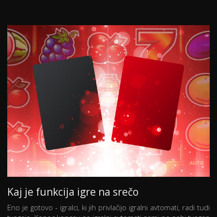
Kaj je funkcija igre na srečo
Eno je gotovo - igralci, ki jih privlačijo igralni avtomati, radi tudi