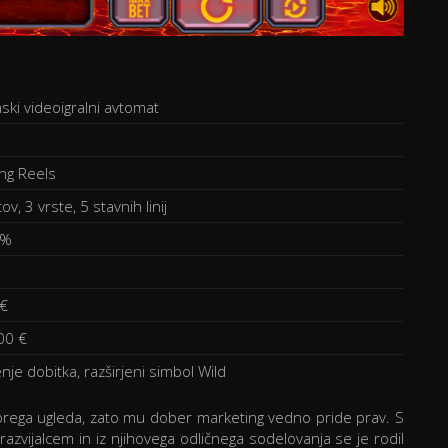
ski videoigralni avtomat
ng Reels
ov, 3 vrste, 5 stavnih linij
 %
 €
00 €
je dobitka, razširjeni simbol Wild
brega ugleda, zato mu dober marketing vedno pride prav. S
zvijalcem in iz njihovega odličnega sodelovanja se je rodil