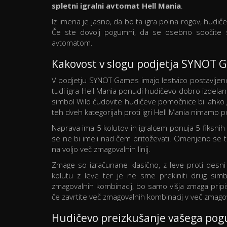
spletni igralni avtomat Hell Mania
.
Iz imena je jasno, da bo ta igra polna rogov, hudi
Če ste dovolj pogumni, da se osebno soočite 
avtomatom.
Kakovost v slogu podjetja SYNOT 
V podjetju SYNOT Games imajo lestvico postavljeno
tudi igra Hell Mania ponudi hudičevo dobro izdelane
simbol Wild čudovite hudičeve pomočnice bi lahko g
teh dveh kategorijah proti igri Hell Mania nimamo p
Naprava ima 5 kolutov in igralcem ponuja 5 fiksnih zm
se ne bi imeli nad čem pritoževati. Omenjeno se tru
na voljo več zmagovalnih linij.
Zmage so izračunane klasično, z leve proti desn
kolutu z leve ter je ne sme prekiniti drug simbo
zmagovalnih kombinacij, bo samo višja zmaga pripi
če zavrtite več zmagovalnih kombinacij v več zmagov
Hudičevo preizkušanje vašega po