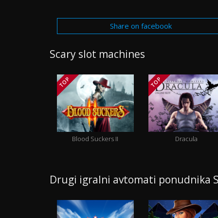
Share on facebook
Scary slot machines
TOP
TOP
Blood Suckers II
Dracula
Drugi igralni avtomati ponudnik