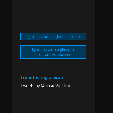
Igralni avtomati glede na temo
Igralni avtomati glede na
programsko opremo
Trenutno v igralnicah
Tweets by @GrisioVipClub