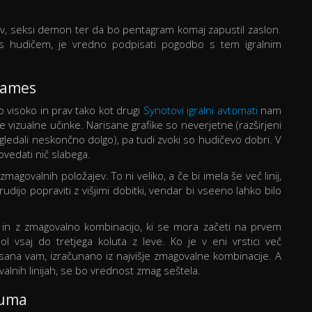
čev, seksi demon ter da bo pentagram komaj zapustil zaslon.
s hudičem, je vredno podpisati pogodbo s tem igralnim
Games
 visoko in prav tako kot drugi
Synotovi igralni avtomati
nam
 vizualne učinke. Narisane grafike so neverjetne (razširjeni
ledali neskončno dolgo), pa tudi zvoki so hudičevo dobri. V
ovedati nič slabega.
agovalnih položajev. To ni veliko, a če bi imela še več linij,
dijo popraviti z višjimi dobitki, vendar bi vseeno lahko bilo
i in z zmagovalno kombinacijo, ki se mora začeti na prvem
l vsaj do tretjega koluta z leve. Ko je v eni vrstici več
sana vam, izračunano iz najvišje zmagovalne kombinacije. A
alnih linijah, se bo vrednost zmag seštela.
guma