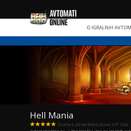
O IGRALNIH AVTO
Hell Mania
Ocena s strani kluba Grisio VIP Club