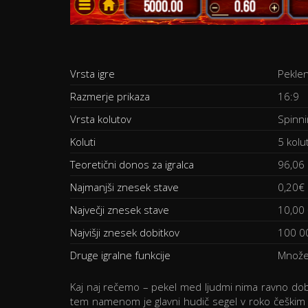
Vrsta igre
Peklen
Razmerje prikaza
16:9
Vrsta kolutov
Spinni
Koluti
5 kolut
Teoretični donos za igralca
96,06
Najmanjši znesek stave
0,20€
Največji znesek stave
10,00
Najvišji znesek dobitkov
100 0
Druge igralne funkcije
Množen
Kaj naj rečemo – pekel med ljudmi nima ravno do
tem namenom je glavni hudič segel v roko češkim ra