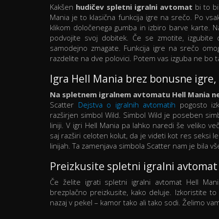
Kakšen
hudičev spletni igralni avtomat
bi to b
Mania je to klasična funkcija igre na srečo. Po v
klikom določenega gumba in izbiro barve karte. N
podvojite svoj dobitek. Če se zmotite, izgubite
samodejno zmagate. Funkcija igre na srečo omog
razdelite na dve polovici. Potem vas izguba ne bo t
Igra Hell Mania brez bonusne igre
Na spletnem igralnem avtomatu Hell Mania ne 
Scatter
Dejstva o igralnih avtomatih
pogosto izkr
razširjen simbol Wild. Simbol Wild je poseben simb
liniji. V igri Hell Mania pa lahko naredi še veliko 
saj razširi celoten kolut, da je videti kot res seksi
linijah. Ta zamenjava simbola Scatter nam je bila 
Preizkusite spletni igralni avtomat
Če želite igrati spletni igralni avtomat Hell 
brezplačno preizkusite, kako deluje. Izkoristite to
nazaj v pekel – kamor tako ali tako sodi. Želimo vam