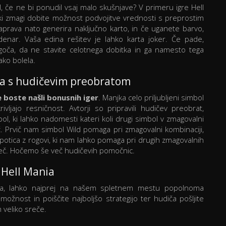
il, če ne bi ponudil vsaj malo skušnjave? V primeru igre Hell
saki zmagi dobite možnost podvojitve vrednosti s preprostim
aprava nato generira naključno karto, in če uganete barvo,
 denar. Vaša edina rešitev je lahko karta joker. Če pade,
oča, da ne stavite celotnega dobitka in ga namesto tega
ako bolela.
, a s hudičevim preobratom
boste našli bonusnih iger
. Manjka celo priljubljeni simbol
ivljajo resničnost. Avtorji so pripravili hudičev preobrat,
ol, ki lahko nadomesti kateri koli drugi simbol v zmagovalni
več. Prvič nam simbol Wild pomaga pri zmagovalni kombinaciji,
 lepotica z rogovi, ki nam lahko pomaga pri drugih zmagovalnih
všeč. Hočemo še več hudičevih pomočnic.
 Hell Mania
Mania, lahko najprej na našem spletnem mestu popolnoma
 možnost in poiščite najboljšo strategijo ter hudiča pošljite
 veliko sreče.