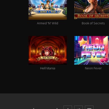
Armed 'N' Wild
Book of Secrets
Hell Mania
Neon Fever