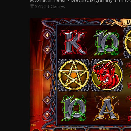
avtomationline.eu
Brezplačna igra na igralnih av
SYNOT Games