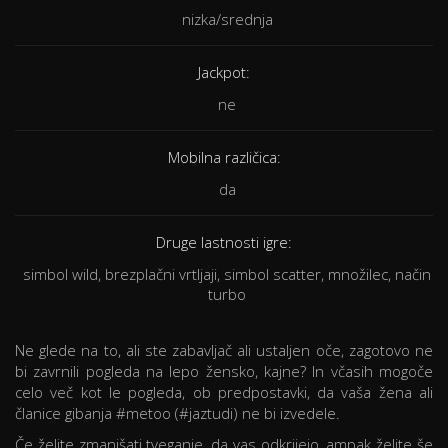
nizka/srednja
Jackpot:
ne
Mobilna različica:
da
Druge lastnosti igre:
simbol wild, brezplačni vrtljaji, simbol scatter, množilec, način
turbo
Ne glede na to, ali ste zabavljač ali ustaljen oče, zagotovo ne
bi zavrnili pogleda na lepo žensko, kajne? In včasih mogoče
celo več kot le pogleda, ob predpostavki, da vaša žena ali
članice gibanja #metoo (#jaztudi) ne bi izvedele.
Če želite zmanjšati tveganje, da vas odkrijejo, ampak želite še