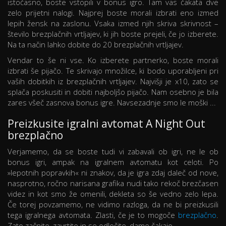
istočasno, boste vstopili v bonus igro. Tam vas čakata dve
zelo prijetni nalogi. Najprej boste morali izbrati eno izmed
lepih žensk na zaslonu. Vsaka izmed njih skriva skrivnost –
število brezplačnih vrtljajev, ki jih boste prejeli, če jo izberete.
Na ta način lahko dobite do 20 brezplačnih vrtljajev.
Vendar to še ni vse. Ko izberete partnerko, boste morali
izbrati še pijačo. Te skrivajo množilce, ki bodo uporabljeni pri
vaših dobitkih iz brezplačnih vrtljajev. Najvišji je x10, zato se
splača poskusiti in dobiti najboljšo pijačo. Nam osebno je bila
zares všeč zasnova bonus igre. Navsezadnje smo le moški ...
Preizkusite igralni avtomat A Night Out
brezplačno
Verjamemo, da se boste tudi vi zabavali ob igri, ne le ob
bonus igri, ampak na igralnem avtomatu kot celoti. Po
»lepotnih popravkih« ni znakov, da je igra zdaj daleč od nove,
nasprotno, ročno narisana grafika nudi tako rekoč brezčasen
videz in kot smo že omenili, dekleta so še vedno zelo lepa.
Če torej povzamemo, ne vidimo razloga, da ne bi preizkusili
tega igralnega avtomata. Zlasti, če je to mogoče
brezplačno
.
Zato začnite, zavrtite in se odločite, dame čakajo.