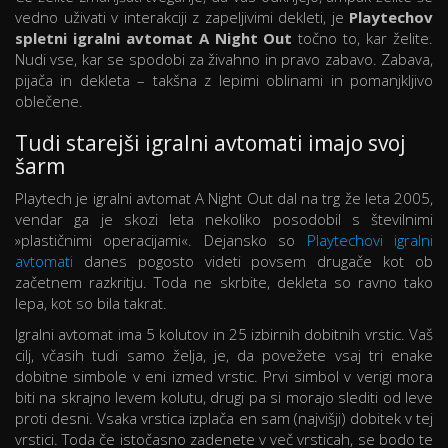
vedno uživati v interakciji z zapeljivimi dekleti, je
Playtechov
spletni igralni avtomat A Night Out
točno to, kar želite.
Nudi vse, kar se spodobi za živahno in pravo zabavo. Zabava,
pijača in dekleta – takšna z lepimi oblinami in pomanjkljivo
oblečene.
Tudi starejši igralni avtomati imajo svoj
šarm
Playtech je igralni avtomat A Night Out dal na trg že leta 2005,
vendar ga je skozi leta nekoliko posodobil s številnimi
»plastičnimi operacijami«. Dejansko so
Playtechovi igralni
avtomati
danes pogosto videti povsem drugače kot ob
začetnem razkritju. Toda ne skrbite, dekleta so ravno tako
lepa, kot so bila takrat.
Igralni avtomat ima 5 kolutov in 25 izbirnih dobitnih vrstic. Vaš
cilj, včasih tudi samo želja, je, da povežete vsaj tri enake
dobitne simbole v eni izmed vrstic. Prvi simbol v verigi mora
biti na skrajno levem kolutu, drugi pa si morajo slediti od leve
proti desni. Vsaka vrstica izplača en sam (najvišji) dobitek v tej
vrstici. Toda če istočasno zadenete v več vrsticah, se bodo te