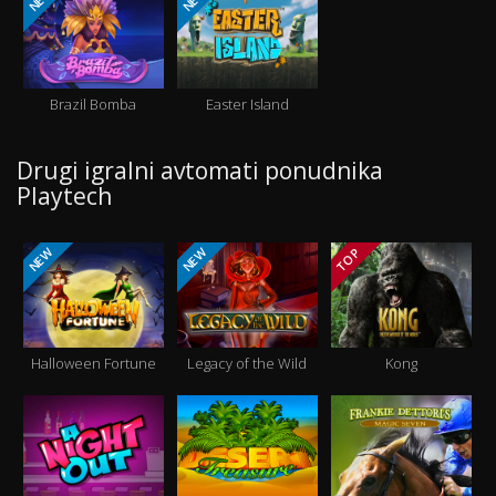
Brazil Bomba
Easter Island
Drugi igralni avtomati ponudnika
Playtech
NEW
NEW
TOP
Halloween Fortune
Legacy of the Wild
Kong