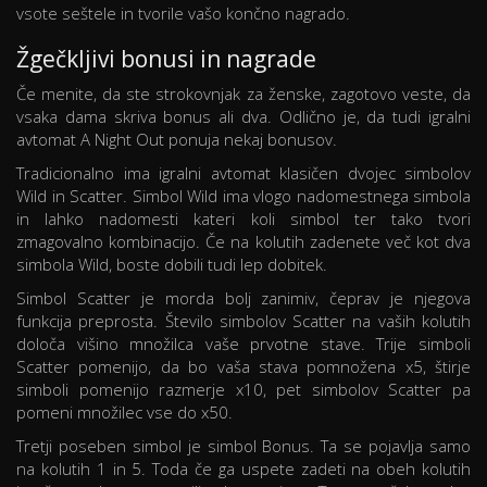
vsote seštele in tvorile vašo končno nagrado.
Žgečkljivi bonusi in nagrade
Če menite, da ste strokovnjak za ženske, zagotovo veste, da
vsaka dama skriva bonus ali dva. Odlično je, da tudi igralni
avtomat A Night Out ponuja nekaj bonusov.
Tradicionalno ima igralni avtomat klasičen dvojec simbolov
Wild in Scatter. Simbol Wild ima vlogo nadomestnega simbola
in lahko nadomesti kateri koli simbol ter tako tvori
zmagovalno kombinacijo. Če na kolutih zadenete več kot dva
simbola Wild, boste dobili tudi lep dobitek.
Simbol Scatter je morda bolj zanimiv, čeprav je njegova
funkcija preprosta. Število simbolov Scatter na vaših kolutih
določa višino množilca vaše prvotne stave. Trije simboli
Scatter pomenijo, da bo vaša stava pomnožena x5, štirje
simboli pomenijo razmerje x10, pet simbolov Scatter pa
pomeni množilec vse do x50.
Tretji poseben simbol je simbol Bonus. Ta se pojavlja samo
na kolutih 1 in 5. Toda če ga uspete zadeti na obeh kolutih