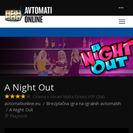
A Night Out
Ocena s strani kluba Grisio VIP Club
avtomationline.eu
Brezplačna igra na igralnih avtomatih
A Night Out
Playtech