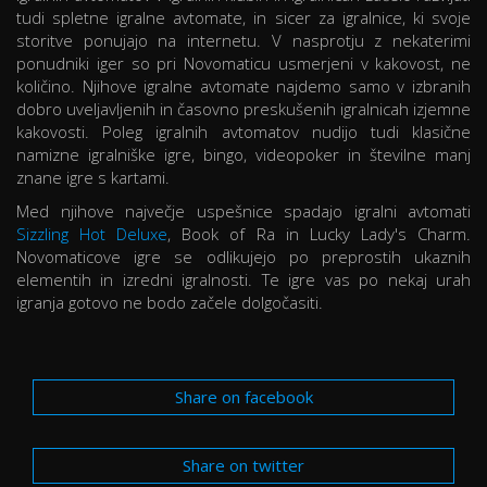
tudi spletne igralne avtomate, in sicer za igralnice, ki svoje
storitve ponujajo na internetu. V nasprotju z nekaterimi
ponudniki iger so pri Novomaticu usmerjeni v kakovost, ne
količino. Njihove igralne avtomate najdemo samo v izbranih
dobro uveljavljenih in časovno preskušenih igralnicah izjemne
kakovosti. Poleg igralnih avtomatov nudijo tudi klasične
namizne igralniške igre, bingo, videopoker in številne manj
znane igre s kartami.
Med njihove največje uspešnice spadajo igralni avtomati
Sizzling Hot Deluxe
, Book of Ra in Lucky Lady's Charm.
Novomaticove igre se odlikujejo po preprostih ukaznih
elementih in izredni igralnosti. Te igre vas po nekaj urah
igranja gotovo ne bodo začele dolgočasiti.
Share on facebook
Share on twitter