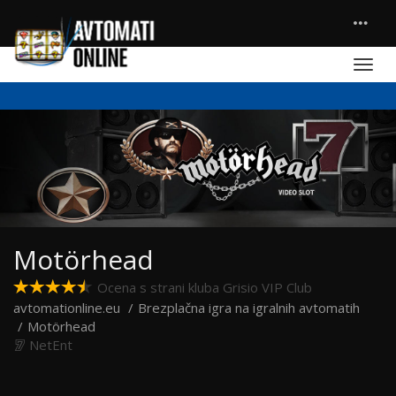
Motörhead
Ocena s strani kluba Grisio VIP Club
avtomationline.eu
Brezplačna igra na igralnih avtomatih
Motörhead
NetEnt