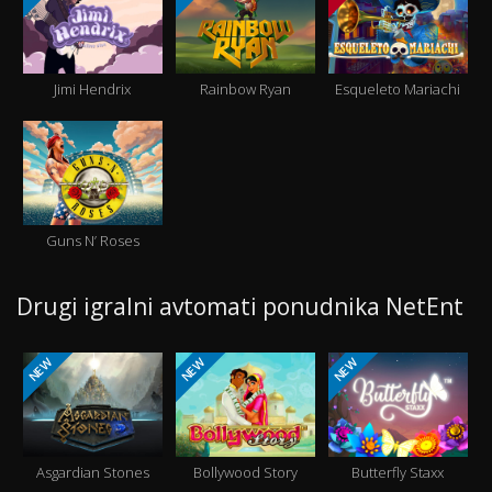
Jimi Hendrix
Rainbow Ryan
Esqueleto Mariachi
Guns N’ Roses
Drugi igralni avtomati ponudnika NetEnt
NEW
NEW
NEW
Asgardian Stones
Bollywood Story
Butterfly Staxx