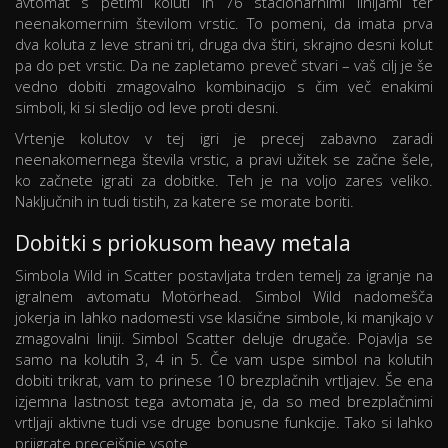
avtomat s petimi koluti in 76 stacionarnimi linijami ter
neenakomernim številom vrstic. To pomeni, da imata prva
dva koluta z leve strani tri, druga dva štiri, skrajno desni kolut
pa do pet vrstic. Da ne zapletamo preveč stvari – vaš cilj je še
vedno dobiti zmagovalno kombinacijo s čim več enakimi
simboli, ki si sledijo od leve proti desni.
Vrtenje kolutov v tej igri je precej zabavno zaradi
neenakomernega števila vrstic, a pravi užitek se začne šele,
ko začnete igrati za dobitke. Teh je na voljo zares veliko.
Naključnih in tudi tistih, za katere se morate boriti.
Dobitki s priokusom heavy metala
Simbola Wild in Scatter postavljata trden temelj za igranje na
igralnem avtomatu Motörhead. Simbol Wild nadomešča
jokerja in lahko nadomesti vse klasične simbole, ki manjkajo v
zmagovalni liniji. Simbol Scatter deluje drugače. Pojavlja se
samo na kolutih 3, 4 in 5. Če vam uspe simbol na kolutih
dobiti trikrat, vam to prinese 10 brezplačnih vrtljajev. Še ena
izjemna lastnost tega avtomata je, da so med brezplačnimi
vrtljaji aktivne tudi vse druge bonusne funkcije. Tako si lahko
priigrate precejšnje vsote.