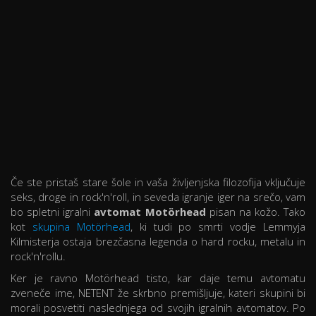
Če ste pristaš stare šole in vaša življenjska filozofija vključuje
seks, droge in rock'n'roll, in seveda igranje iger na srečo, vam
bo spletni igralni
avtomat Motörhead
pisan na kožo. Tako
kot
skupina Motörhead
, ki tudi po smrti vodje Lemmyja
Kilmisterja ostaja brezčasna legenda o hard rocku, metalu in
rock'n'rollu.
Ker je ravno Motörhead tisto, kar daje temu avtomatu
zveneče ime, NETENT že skrbno premišljuje, kateri skupini bi
morali posvetiti naslednjega od svojih igralnih avtomatov. Po