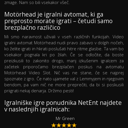
zmage. Nam so bili vsekakor všeč.
Motörhead je igralni avtomat, ki ga
preprosto morate igrati – četudi samo
brezplačno različico
Mi smo naravnost uživali v vseh različnih funkcijah. Video
igralni avtomat Motörhead nudi pravo zabavo v dolgih nočeh,
ko želite igrati in hkrati poslušati hitre ritme glasbe. Ta vam bo
vsekakor pognala kri po žilah. Če se odločite, da boste
preizkusili to zakonito drogo, manj izkušenim igralcem za
začetek priporočamo brezplačen poskus na avtomatu
Motörhead Video Slot. Nič vas ne stane, če se najprej
spoznate z igro. Če nato ujamete val z Lemmyjem in njegovim
bendom, pa vam nič ne more preprečiti, da bi si poskusili
priigrati nekaj denarja. Držimo pesti!
Igralniške igre ponudnika NetEnt najdete
v naslednjih igralnicah:
Mr Green