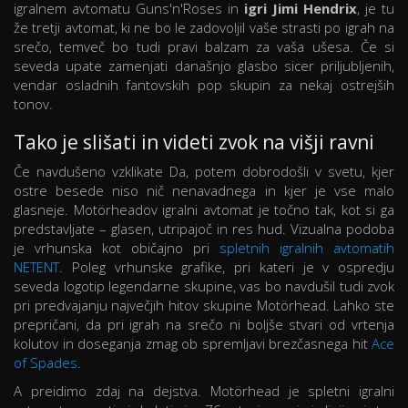
igralnem avtomatu Guns'n'Roses in
igri Jimi Hendrix
, je tu
že tretji avtomat, ki ne bo le zadovoljil vaše strasti po igrah na
srečo, temveč bo tudi pravi balzam za vaša ušesa. Če si
seveda upate zamenjati današnjo glasbo sicer priljubljenih,
vendar osladnih fantovskih pop skupin za nekaj ostrejših
tonov.
Tako je slišati in videti zvok na višji ravni
Če navdušeno vzklikate Da, potem dobrodošli v svetu, kjer
ostre besede niso nič nenavadnega in kjer je vse malo
glasneje. Motörheadov igralni avtomat je točno tak, kot si ga
predstavljate – glasen, utripajoč in res hud. Vizualna podoba
je vrhunska kot običajno pri
spletnih igralnih avtomatih
NETENT
. Poleg vrhunske grafike, pri kateri je v ospredju
seveda logotip legendarne skupine, vas bo navdušil tudi zvok
pri predvajanju največjih hitov skupine Motörhead. Lahko ste
prepričani, da pri igrah na srečo ni boljše stvari od vrtenja
kolutov in doseganja zmag ob spremljavi brezčasnega hit
Ace
of Spades
.
A preidimo zdaj na dejstva. Motörhead je spletni igralni