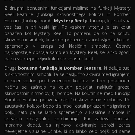
Z drugimi bonusnimi funkcijami mislimo na funkciji Mystery
Reel Feature (funkcija skrivnostnega koluta) in Bomber
Feature (funkcija bomb.
Mystery Reel
je funkcija, ki je aktivna
ves čas in pri vsaki igri. Po vsakem vrtenju je en kolut
označen kot Mystery Reel. To pomeni, da so na kolutu
skrivnostni simboli, ki se ob prikazu na zaustavljenih kolutih
spremenijo v enega od klasičnih simbolov. Čeprav
najpogosteje obstaja samo en Mystery Reel, se lahko zgodi,
da so vsi razpoložljivi koluti skrivnostni koluti.
Druga
bonusna funkcija je Bomber Feature
, ki deluje tudi
s skrivnostnimi simboli. Ta se naključno aktivira med igranjem,
in sicer vedno pred vrtenjem kolutov. V tem posebnem
načinu se začnejo na kolutih pojavljati naključni grozdi
skrivnostnih simbolov, tj. bombe. Na kolutih se med funkcijo
Bomber Feature pojavi najmanj 10 skrivnostnih simbolov. Po
zaustavitvi kolutov bodo ti simboli ostali prikazani na igralnem
polju, nato pa se lahko spremenijo v klasične simbole in
ustvarijo zmagovalne kombinacije. Kar zadeva bonuse,
moramo dodati, da njihovo aktiviranje sproži zares
neverjetne vizualne učinke, ki so lahko celo boljši od same