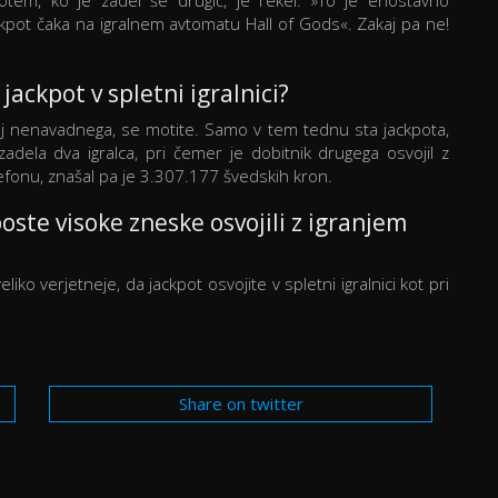
Potem, ko je zadel še drugič, je rekel: »To je enostavno
ckpot čaka na igralnem avtomatu Hall of Gods«. Zakaj pa ne!
ackpot v spletni igralnici?
i kaj nenavadnega, se motite. Samo v tem tednu sta jackpota,
zadela dva igralca, pri čemer je dobitnik drugega osvojil z
efonu, znašal pa je 3.307.177 švedskih kron.
boste visoke zneske osvojili z igranjem
ko verjetneje, da jackpot osvojite v spletni igralnici kot pri
Share on twitter