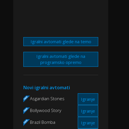
Igralni avtomati glede na temo
Igralni avtomati glede na
programsko opremo
Novi igralni avtomati
Asgardian Stones
Igranje
Bollywood Story
Igranje
Brazil Bomba
Igranje