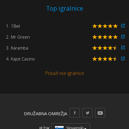
Top igralnice
1. 1Bet
2. Mr Green
3. Karamba
4. Kajot Casino
Pokaži vse igralnice
DRUŽABNA OMREŽJA
JEZIK
Slovenski