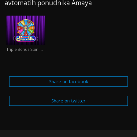
avtomatih ponudnika Amaya
Triple Bonus Spin 'N Win
Share on facebook
Share on twitter